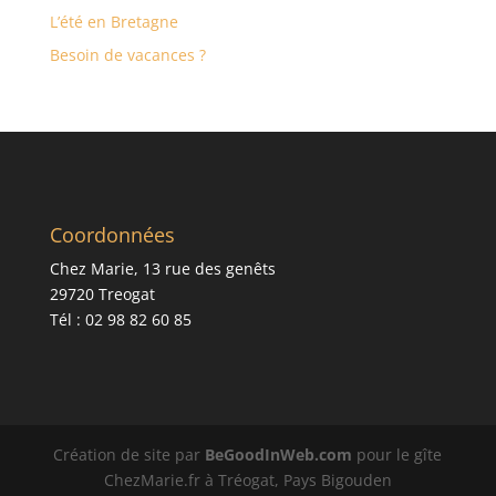
L’été en Bretagne
Besoin de vacances ?
Coordonnées
Chez Marie, 13 rue des genêts
29720 Treogat
Tél : 02 98 82 60 85
Création de site par
BeGoodInWeb.com
pour le gîte
ChezMarie.fr à Tréogat, Pays Bigouden