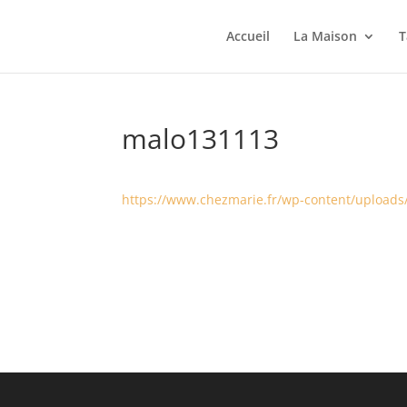
Accueil
La Maison
T
malo131113
https://www.chezmarie.fr/wp-content/uploads