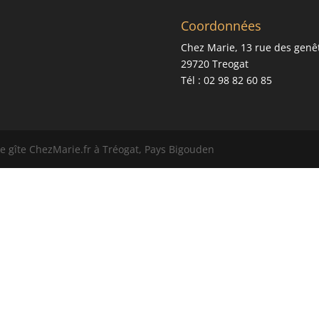
Coordonnées
Chez Marie, 13 rue des genê
29720 Treogat
Tél : 02 98 82 60 85
e gîte ChezMarie.fr à Tréogat, Pays Bigouden